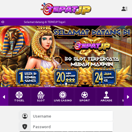
Selamat datang di TEPATJP Togel
TOGEL
SLOT
LIVE CASINO
SPORT
ARCADE
SABU