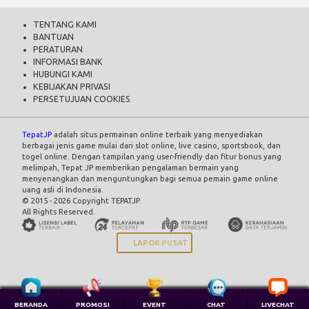
TENTANG KAMI
BANTUAN
PERATURAN
INFORMASI BANK
HUBUNGI KAMI
KEBIJAKAN PRIVASI
PERSETUJUAN COOKIES
TepatJP
adalah situs permainan online terbaik yang menyediakan
berbagai jenis game mulai dari slot online, live casino, sportsbook, dan
togel online. Dengan tampilan yang user-friendly dan fitur bonus yang
melimpah, Tepat JP memberikan pengalaman bermain yang
menyenangkan dan menguntungkan bagi semua pemain game online
uang asli di Indonesia.
© 2015 - 2026 Copyright TEPATJP.
All Rights Reserved.
LAPOR PUSAT
BERANDA
PROMOSI
EVENT
CHAT
LIVECHAT