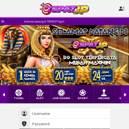
Selamat datang di TEPATJP Togel
TOGEL
SLOT
LIVE CASINO
SPORT
ARCADE
SABU