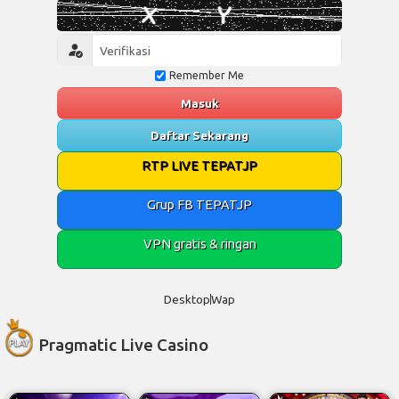
Remember Me
Masuk
Daftar Sekarang
RTP LIVE TEPATJP
Grup FB TEPATJP
VPN gratis & ringan
Desktop
Wap
Pragmatic Live Casino