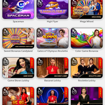
Spaceman
High Flyer
Mega Wheel
Sweet Bonanza Candyland
Gates of Olympus Roulette
Color Game Bonanza
Game Shows Lobby
Baccarat Lobby
Roulette Lobby